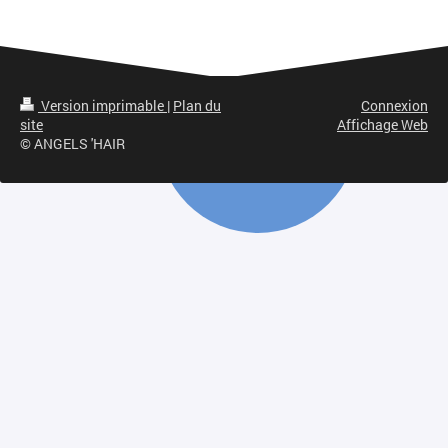
Version imprimable
|
Plan du
Connexion
site
Affichage Web
© ANGELS 'HAIR